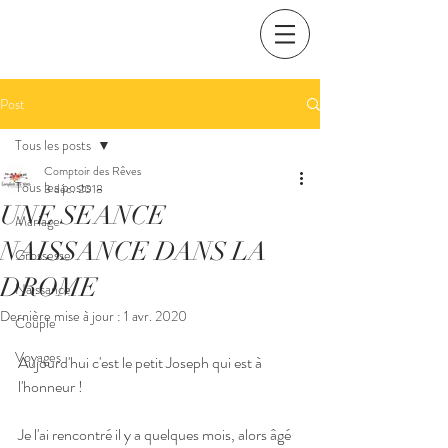
Post
Tous les posts
Comptoir des Rêves
Tous les posts
3 déc. 2018
UNE SEANCE
Mariage
NAISSANCE DANS LA
Grossesse
DROME
Naissance
Dernière mise à jour :
1 avr. 2020
Couple
Voyages
Aujourd'hui c'est le petit Joseph qui est à 
l'honneur !
Je l'ai rencontré il y a quelques mois, alors âgé 