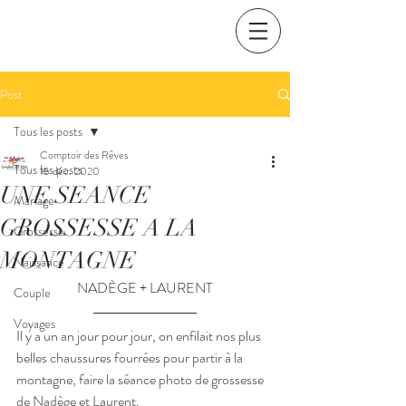
Post
Tous les posts
Comptoir des Rêves
Tous les posts
15 déc. 2020
UNE SEANCE
Mariage
GROSSESSE A LA
Grossesse
MONTAGNE
Naissance
NADÈGE + LAURENT
Couple
Voyages
Il y a un an jour pour jour, on enfilait nos plus 
belles chaussures fourrées pour partir à la 
montagne, faire la séance photo de grossesse 
de Nadège et Laurent.